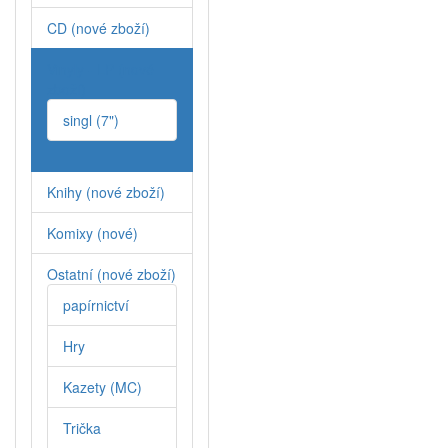
CD (nové zboží)
Vinyly - LP (nové
zboží)
singl (7")
Knihy (nové zboží)
Komixy (nové)
Ostatní (nové zboží)
papírnictví
Hry
Kazety (MC)
Trička