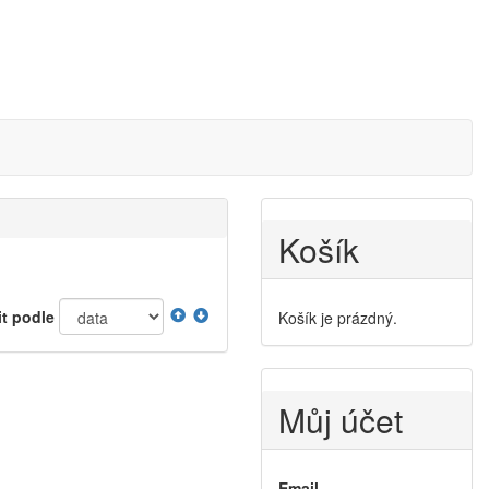
Košík
it podle
Košík je prázdný.
Můj účet
Email