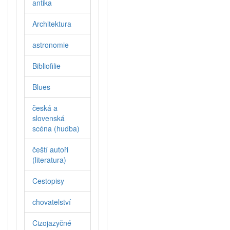
antika
Architektura
astronomie
Bibliofilie
Blues
česká a
slovenská
scéna (hudba)
čeští autoři
(literatura)
Cestopisy
chovatelství
Cizojazyčné