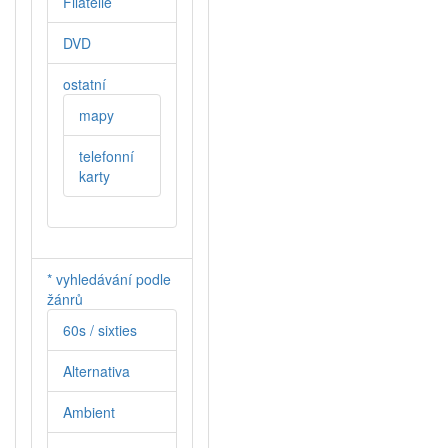
Filatelie
DVD
ostatní
mapy
telefonní
karty
* vyhledávání podle
žánrů
60s / sixties
Alternativa
Ambient