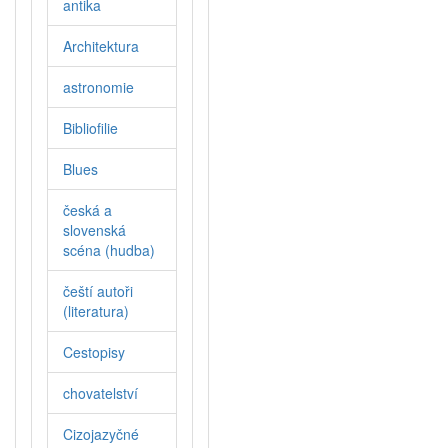
antika
Architektura
astronomie
Bibliofilie
Blues
česká a
slovenská
scéna (hudba)
čeští autoři
(literatura)
Cestopisy
chovatelství
Cizojazyčné