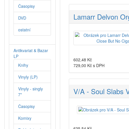
Časopisy
Lamarr Delvon Org
DVD
ostatní
Antikvariat & Bazar
LP
602,48
Kč
Knihy
729,00
Kč s DPH
Vinyly (LP)
Vinyly - singly
V/A - Soul Slabs V
7"
Časopisy
Komixy
635,54
Kč