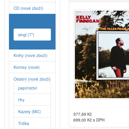
CD (nové zboží)
Vinyly - LP (nové
zboží)
singl (7")
Knihy (nové zboží)
Komixy (nové)
Ostatní (nové zboží)
papírnictví
Hry
Kazety (MC)
577,69
Kč
699,00
Kč s DPH
Trička