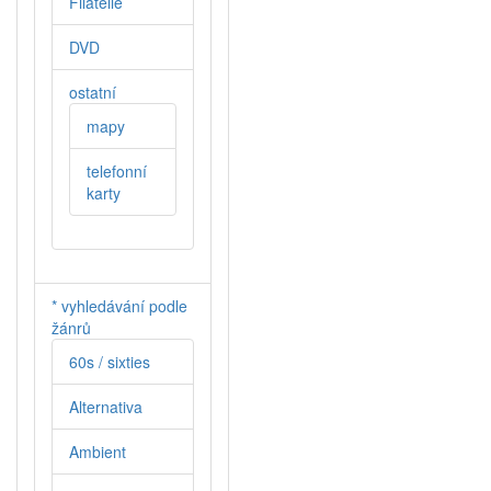
Filatelie
DVD
ostatní
mapy
telefonní
karty
* vyhledávání podle
žánrů
60s / sixties
Alternativa
Ambient