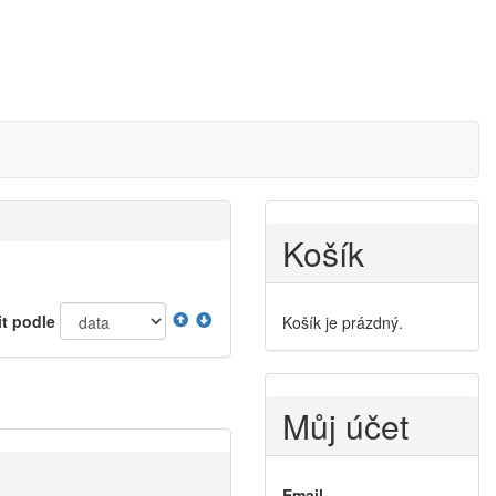
Košík
it podle
Košík je prázdný.
Můj účet
Email