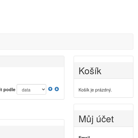
Košík
it podle
Košík je prázdný.
Můj účet
Email