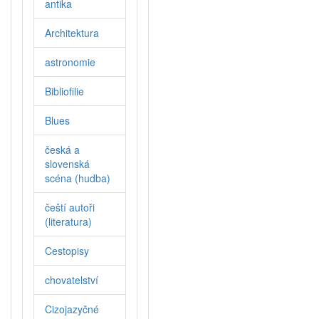
antika
Architektura
astronomie
Bibliofilie
Blues
česká a
slovenská
scéna (hudba)
čeští autoři
(literatura)
Cestopisy
chovatelství
Cizojazyčné