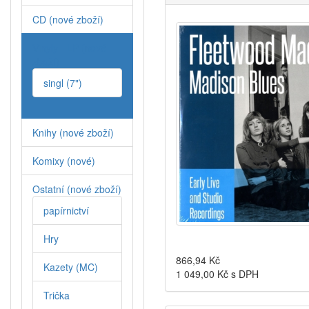
CD (nové zboží)
Vinyly - LP (nové
zboží)
singl (7")
Knihy (nové zboží)
Komixy (nové)
Ostatní (nové zboží)
papírnictví
Hry
866,94
Kč
Kazety (MC)
1 049,00
Kč s DPH
Trička