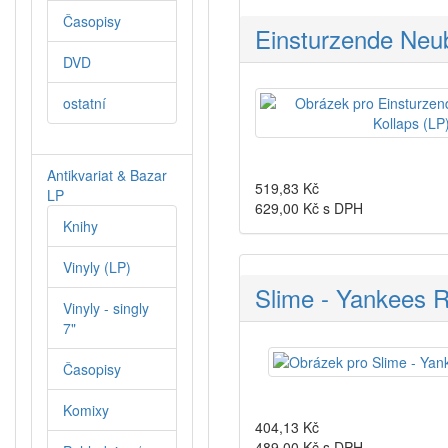
Časopisy
Einsturzende Neub
DVD
ostatní
Antikvariat & Bazar
519,83
Kč
LP
629,00
Kč s DPH
Knihy
Vinyly (LP)
Slime - Yankees 
Vinyly - singly
7"
Časopisy
Komixy
404,13
Kč
489,00
Kč s DPH