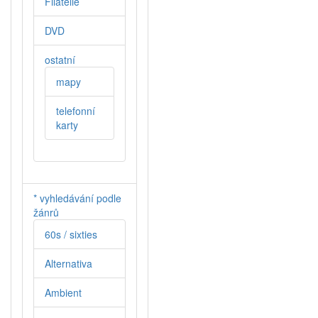
Filatelie
DVD
ostatní
mapy
telefonní
karty
* vyhledávání podle
žánrů
60s / sixties
Alternativa
Ambient