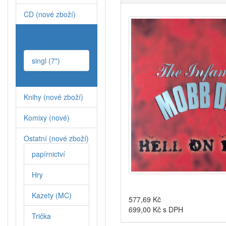
CD (nové zboží)
Vinyly - LP (nové
zboží)
singl (7")
Knihy (nové zboží)
Komixy (nové)
Ostatní (nové zboží)
papírnictví
Hry
Kazety (MC)
577,69
Kč
699,00
Kč s DPH
Trička