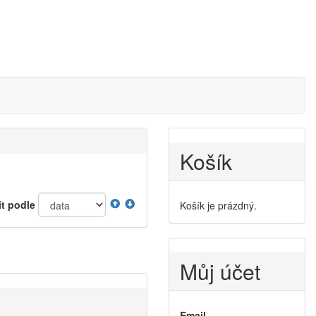
Košík
it podle
Košík je prázdný.
Můj účet
Email