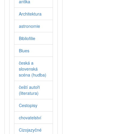
antika
Architektura
astronomie
Bibliofilie
Blues
česká a
slovenská
scéna (hudba)
čeští autoři
(literatura)
Cestopisy
chovatelství
Cizojazyčné