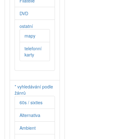
Filatelie
DVD
ostatní
mapy
telefonní
karty
* vyhledávání podle
žánrů
60s / sixties
Alternativa
Ambient