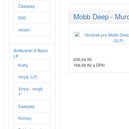
Časopisy
Mobb Deep - Murd
DVD
ostatní
Antikvariat & Bazar
LP
635,54
Kč
769,00
Kč s DPH
Knihy
Vinyly (LP)
Vinyly - singly
7"
Časopisy
Komixy