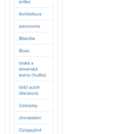
antika
Architektura
astronomie
Bibliofilie
Blues
česká a
slovenská
scéna (hudba)
čeští autoři
(literatura)
Cestopisy
chovatelství
Cizojazyčné