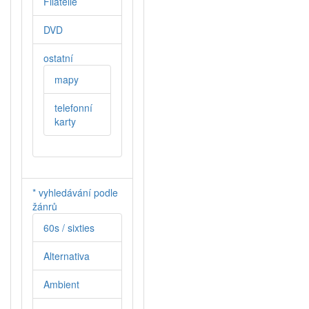
Filatelie
DVD
ostatní
mapy
telefonní
karty
* vyhledávání podle
žánrů
60s / sixties
Alternativa
Ambient