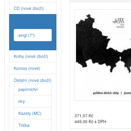
CD (nové zboží)
Vinyly - LP (nové
zboží)
singl (7")
Knihy (nové zboží)
Komixy (nové)
Ostatní (nové zboží)
papírnictví
Hry
Kazety (MC)
371,07
Kč
449,00
Kč s DPH
Trička