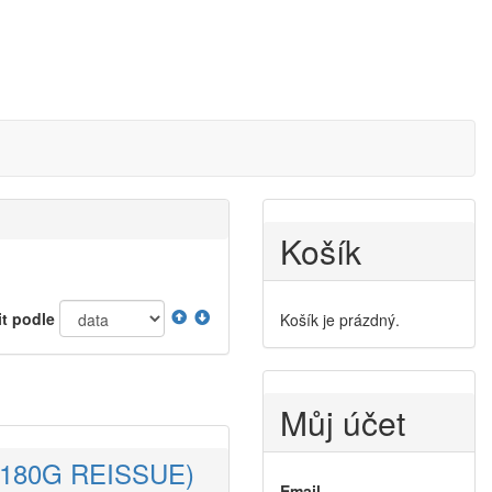
Košík
it podle
Košík je prázdný.
Můj účet
LP 180G REISSUE)
Email