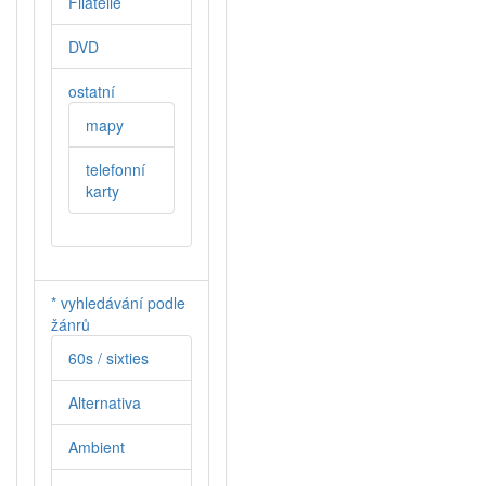
Filatelie
DVD
ostatní
mapy
telefonní
karty
* vyhledávání podle
žánrů
60s / sixties
Alternativa
Ambient