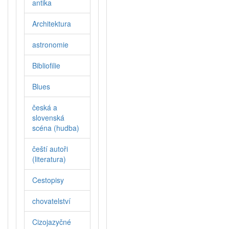
antika
Architektura
astronomie
Bibliofilie
Blues
česká a
slovenská
scéna (hudba)
čeští autoři
(literatura)
Cestopisy
chovatelství
Cizojazyčné