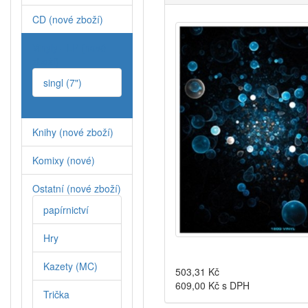
CD (nové zboží)
Vinyly - LP (nové
zboží)
singl (7")
Knihy (nové zboží)
Komixy (nové)
Ostatní (nové zboží)
papírnictví
Hry
Kazety (MC)
503,31
Kč
609,00
Kč s DPH
Trička