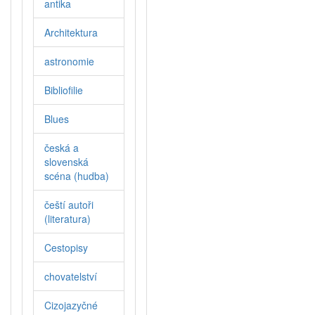
antika
Architektura
astronomie
Bibliofilie
Blues
česká a
slovenská
scéna (hudba)
čeští autoři
(literatura)
Cestopisy
chovatelství
Cizojazyčné