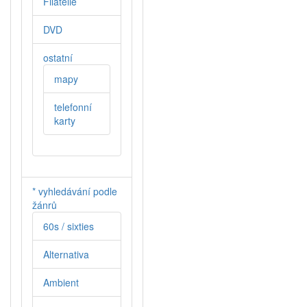
Filatelie
DVD
ostatní
mapy
telefonní
karty
* vyhledávání podle
žánrů
60s / sixties
Alternativa
Ambient