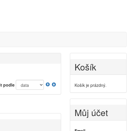
Košík
it podle
Košík je prázdný.
Můj účet
Email