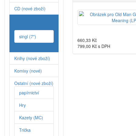
CD (nové zboží)
Vinyly - LP (nové
zboží)
singl (7")
660,33
Kč
799,00
Kč s DPH
Knihy (nové zboží)
Komixy (nové)
Ostatní (nové zboží)
papírnictví
Hry
Kazety (MC)
Trička