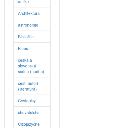
antika
Architektura
astronomie
Bibliofilie
Blues
česká a
slovenská
scéna (hudba)
čeští autoři
(literatura)
Cestopisy
chovatelství
Cizojazyčné