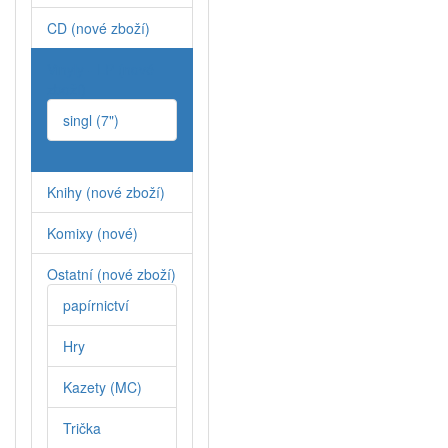
CD (nové zboží)
Vinyly - LP (nové
zboží)
singl (7")
Knihy (nové zboží)
Komixy (nové)
Ostatní (nové zboží)
papírnictví
Hry
Kazety (MC)
Trička