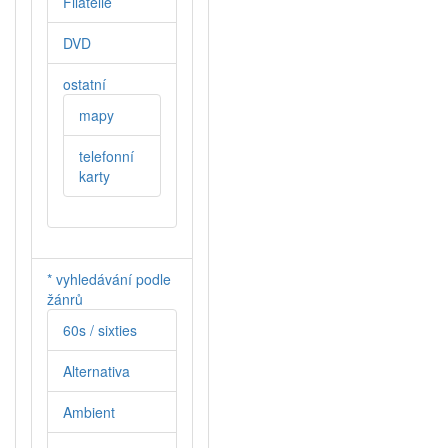
Filatelie
DVD
ostatní
mapy
telefonní
karty
* vyhledávání podle
žánrů
60s / sixties
Alternativa
Ambient