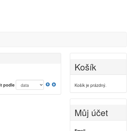
Košík
it podle
Košík je prázdný.
Můj účet
Email